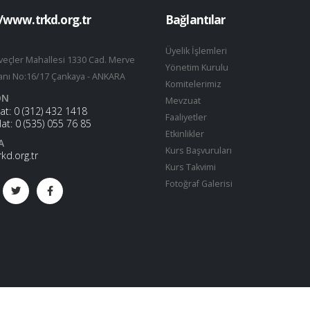
//www.trkd.org.tr
Bağlantılar
Üyelik İşlemleri
veçler Mahallesi 1330 Cad. Merve
Yönetim Kurulu
nı No:16/17 Çankaya - ANKARA
Komitelerimiz
ON
Mevzuat
Hat:
0 (312) 432 1418
Faaliyetler
Hat:
0 (535) 055 76 85
Etkinlikler
A
Kurs Başvuruları
rkd.org.tr
Kurs Takvimi
Fotoğraf Galerisi