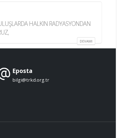
KURULUŞLARDA HALKIN RADYASYONDAN
UZ,
DEVAMI
Eposta
bilgi@trkd.org.tr