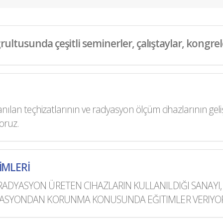
ultusunda çeşitli seminerler, çalıştaylar, kongre
an teçhizatlarının ve radyasyon ölçüm cihazlarının gelişt
yoruz.
İMLERİ
ADYASYON ÜRETEN CIHAZLARIN KULLANILDIĞI SANAYI, T
DYASYONDAN KORUNMA KONUSUNDA EĞITIMLER VERIYO