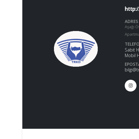
http:
ADRES
Aşağı Ö
Apartma
TELEF
Sabit 
Mobil 
EPOST
bilgi@t