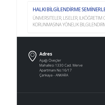
HALKI BİLGİLENDİRME SEMİNERL
ÜNIVERSITELER, LISELER, ILKÖĞRET
KORUNMASINA YÖNELIK BILGILENDIRM
Adres
Aşağı Öveçler
Mahallesi 1330 Cad. Merve
Apartmanı No:16/17
Çankaya - ANKARA