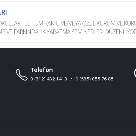
ERİ
IM OKULLARI ILE TÜM KAMU VE/VEYA ÖZEL KURUM VE 
E VE FARKINDALIK YARATMA SEMINERLERI DÜZENLIYOR
Telefon
0 (312) 432 1418
/
0 (535) 055 76 85