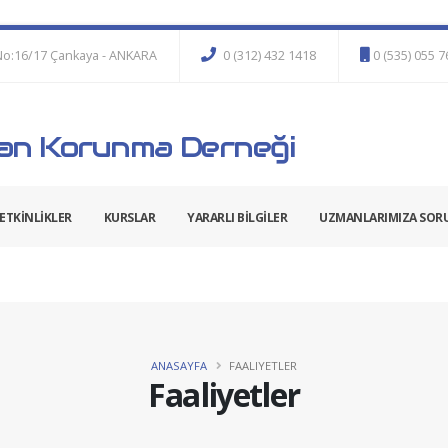
No:16/17 Çankaya - ANKARA
0 (312) 432 1418
0 (535) 055 
n Korunma Derneği
ETKİNLİKLER
KURSLAR
YARARLI BİLGİLER
UZMANLARIMIZA SOR
ANASAYFA
FAALIYETLER
Faaliyetler