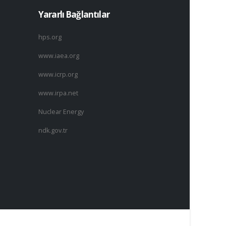
Yararlı Bağlantılar
hps.org
www.iaea.org
www.icrp.org
www.irpa.net
Nuclear Energy
ndk.gov.tr