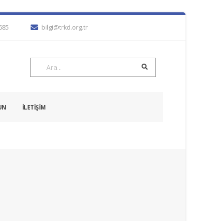
7685
bilgi@trkd.org.tr
UN
İLETİŞİM