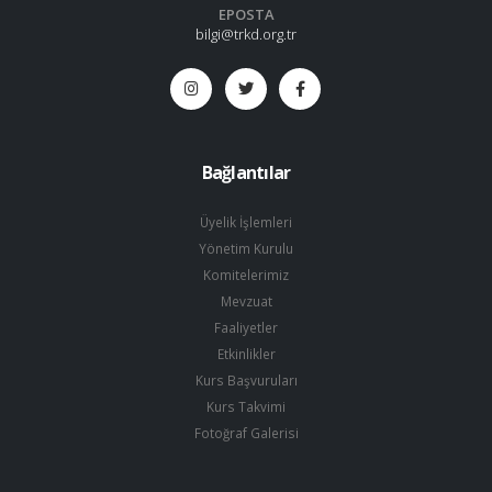
EPOSTA
bilgi@trkd.org.tr
Bağlantılar
Üyelik İşlemleri
Yönetim Kurulu
Komitelerimiz
Mevzuat
Faaliyetler
Etkinlikler
Kurs Başvuruları
Kurs Takvimi
Fotoğraf Galerisi