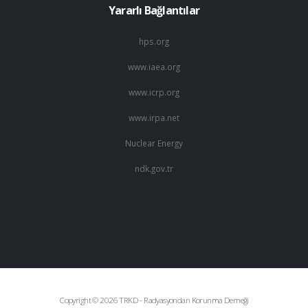
Yararlı Bağlantılar
hps.org
www.iaea.org
www.icrp.org
www.irpa.net
Nuclear Energy
ndk.gov.tr
Copyright © 2026 TRKD - Radyasyondan Korunma Derneği