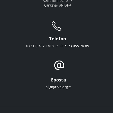
Apartmanı No:16/17
Çankaya - ANKARA
Telefon
0 (312) 432 1418
/
0 (535) 055 76 85
Eposta
bilgi@trkd.org.tr