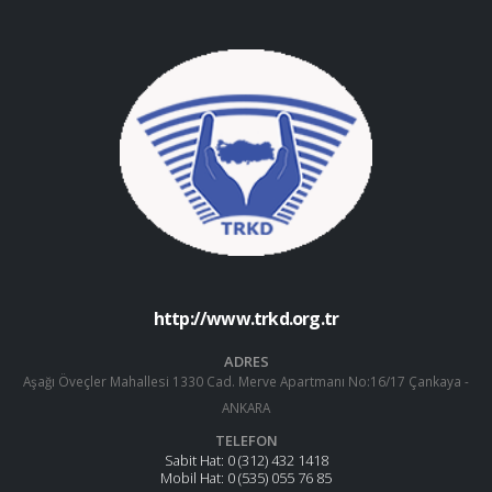
http://www.trkd.org.tr
ADRES
Aşağı Öveçler Mahallesi 1330 Cad. Merve Apartmanı No:16/17 Çankaya -
ANKARA
TELEFON
Sabit Hat:
0 (312) 432 1418
Mobil Hat:
0 (535) 055 76 85