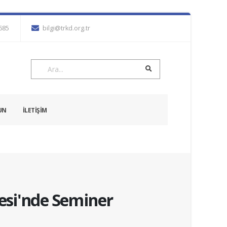
7685
bilgi@trkd.org.tr
UN
İLETİŞİM
nesi'nde Seminer