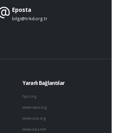
Eposta
bilgi@trkd.org.tr
Yararlı Bağlantılar
hps.org
www.iaea.org
www.icrp.org
www.irpa.net