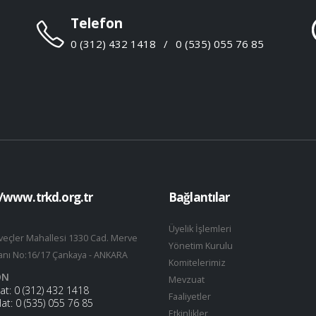
Telefon
0 (312) 432 1418
/
0 (535) 055 76 85
//www.trkd.org.tr
Bağlantılar
Üyelik İşlemleri
veçler Mahallesi 1330 Cad. Merve
Yönetim Kurulu
nı No:16/17 Çankaya - ANKARA
Komitelerimiz
ON
Mevzuat
Hat:
0 (312) 432 1418
Faaliyetler
Hat:
0 (535) 055 76 85
Etkinlikler