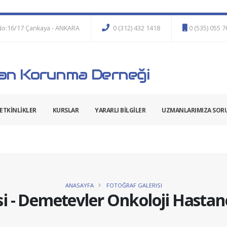
No:16/17 Çankaya - ANKARA
0 (312) 432 1418
0 (535) 055 
n Korunma Derneği
ETKİNLİKLER
KURSLAR
YARARLI BİLGİLER
UZMANLARIMIZA SOR
ANASAYFA
FOTOĞRAF GALERISI
si - Demetevler Onkoloji Hasta