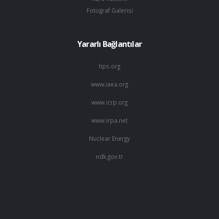
Fotoğraf Galerisi
Yararlı Bağlantılar
hps.org
www.iaea.org
www.icrp.org
www.irpa.net
Nuclear Energy
ndk.gov.tr