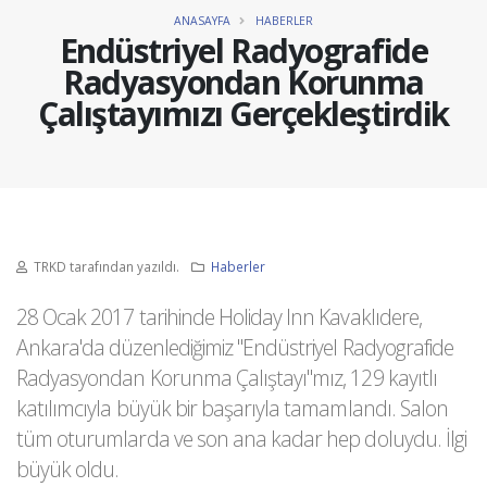
ANASAYFA
HABERLER
Endüstriyel Radyografide
Radyasyondan Korunma
Çalıştayımızı Gerçekleştirdik
TRKD tarafından yazıldı.
Haberler
28 Ocak 2017 tarihinde Holiday Inn Kavaklıdere,
Ankara'da düzenlediğimiz "Endüstriyel Radyografide
Radyasyondan Korunma Çalıştayı"mız, 129 kayıtlı
katılımcıyla büyük bir başarıyla tamamlandı. Salon
tüm oturumlarda ve son ana kadar hep doluydu. İlgi
büyük oldu.