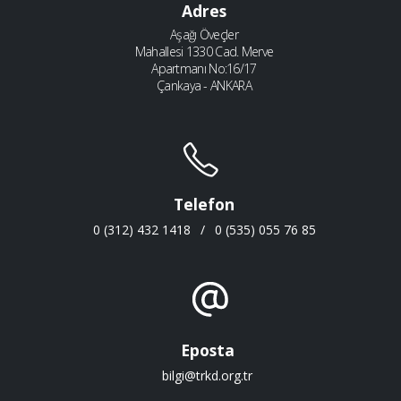
Adres
Aşağı Öveçler
Mahallesi 1330 Cad. Merve
Apartmanı No:16/17
Çankaya - ANKARA
Telefon
0 (312) 432 1418
/
0 (535) 055 76 85
Eposta
bilgi@trkd.org.tr