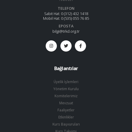
TELEFON
Sabit Hat:
0 (312) 432 1418
Mobil Hat:
0 (535) 055 76 85
EPOSTA
bilgi@trkd.org.tr
Bağlantılar
Üyelik İşlemleri
Yönetim Kurulu
Komitelerimiz
Mevzuat
Faaliyetler
Etkinlikler
Kurs Başvuruları
Kurs Takvimi