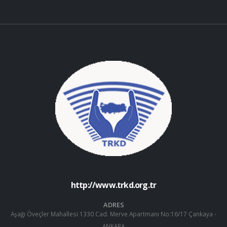
http://www.trkd.org.tr
ADRES
Aşağı Öveçler Mahallesi 1330 Cad. Merve Apartmanı No:16/17 Çankaya -
ANKARA