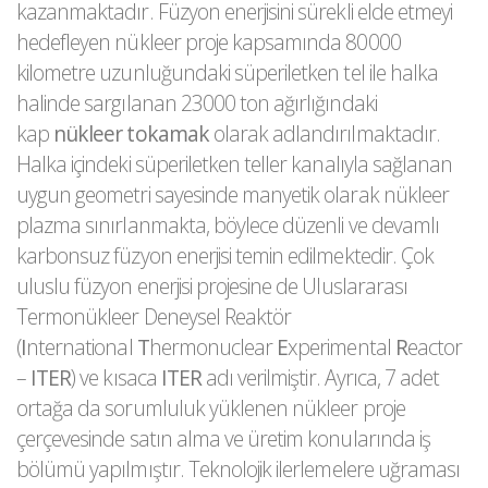
kazanmaktadır. Füzyon enerjisini sürekli elde etmeyi
hedefleyen nükleer proje kapsamında 80000
kilometre uzunluğundaki süperiletken tel ile halka
halinde sargılanan 23000 ton ağırlığındaki
kap
nükleer tokamak
olarak adlandırılmaktadır.
Halka içindeki süperiletken teller kanalıyla sağlanan
uygun geometri sayesinde manyetik olarak nükleer
plazma sınırlanmakta, böylece düzenli ve devamlı
karbonsuz füzyon enerjisi temin edilmektedir. Çok
uluslu füzyon enerjisi projesine de Uluslararası
Termonükleer Deneysel Reaktör
(
I
nternational
T
hermonuclear
E
xperimental
R
eactor
–
ITER
) ve kısaca
ITER
adı verilmiştir. Ayrıca, 7 adet
ortağa da sorumluluk yüklenen nükleer proje
çerçevesinde satın alma ve üretim konularında iş
bölümü yapılmıştır. Teknolojik ilerlemelere uğraması