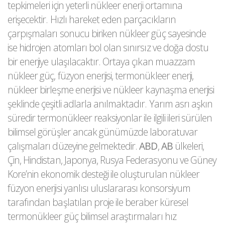
tepkimeleri için yeterli nükleer enerji ortamına
erişecektir. Hızlı hareket eden parçacıkların
çarpışmaları sonucu biriken nükleer güç sayesinde
ise hidrojen atomları bol olan sınırsız ve doğa dostu
bir enerjiye ulaşılacaktır. Ortaya çıkan muazzam
nükleer güç, füzyon enerjisi, termonükleer enerji,
nükleer birleşme enerjisi ve nükleer kaynaşma enerjisi
şeklinde çeşitli adlarla anılmaktadır. Yarım asrı aşkın
süredir termonükleer reaksiyonlar ile ilgili ileri sürülen
bilimsel görüşler ancak günümüzde laboratuvar
çalışmaları düzeyine gelmektedir.
ABD
,
AB
ülkeleri,
Çin, Hindistan, Japonya, Rusya Federasyonu ve Güney
Kore’nin ekonomik desteği ile oluşturulan nükleer
füzyon enerjisi yanlısı uluslararası konsorsiyum
tarafından başlatılan proje ile beraber küresel
termonükleer güç bilimsel araştırmaları hız