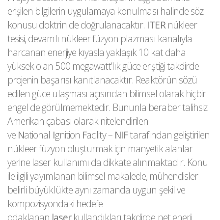
erişilen bilgilerin uygulamaya konulması halinde söz
konusu doktrin de doğrulanacaktır.
ITER
nükleer
tesisi, devamlı nükleer füzyon plazması kanalıyla
harcanan enerjiye kıyasla yaklaşık 10 kat daha
yüksek olan 500 megawatt’lık güce eriştiği takdirde
projenin başarısı kanıtlanacaktır. Reaktörün sözü
edilen güce ulaşması açısından bilimsel olarak hiçbir
engel de görülmemektedir. Bununla beraber talihsiz
Amerikan çabası olarak nitelendirilen
ve
N
ational
I
gnition
F
acility –
NIF
tarafından geliştirilen
nükleer füzyon oluşturmak için manyetik alanlar
yerine laser kullanımı da dikkate alınmaktadır. Konu
ile ilgili yayımlanan bilimsel makalede, mühendisler
belirli büyüklükte aynı zamanda uygun şekil ve
kompozisyondaki hedefe
odaklanan
laser
kullandıkları takdirde net enerji