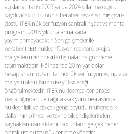
açıklanan tarihi 2023 ya da 2024 yıllarına doğru
kaydıracaktır. Bununla beraber revize edilmiş çevre
dostu
ITER
nükleer füzyon santrali inşaat ve montaj
programı, 2015 yılı ortalarına kadar
yayımlanmayacaktır. Son gelişmeler ile
beraber
ITER
nükleer füzyon reaktörü projesi
maliyetleri üzerindeki tartışmalar da gündeme
taşınmaktadır. Hâlihazırda 20 milyar dolar
hesaplanan toplam termonükleer füzyon kompleksi
maliyeti rakamlarının ise yükseleceği
öngörülmektedir.
ITER
nükleerreaktör projesi
başladığından beri ağır aksak yürümesi aslında
nükleer fizik ya da çok geniş boyutlu mühendislik
dallarının bilimsel ve teknolojik endişelerinden
kaynaklanmamaktadır. Sorunların gerçek nedeni
olarak üst düzey nükleer proje yönetimi