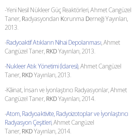
-Yeni Nesil Nükleer Güç Reaktörleri, Ahmet Cangüzel
Taner,
R
adyasyondan
K
orunma
D
erneği Yayınları,
2013.
-
Radyoaktif Atıkların Nihai Depolanması
, Ahmet
Cangüzel Taner,
RKD
Yayınları, 2013.
-
Nukleer Atık Yönetimi (İdaresi)
, Ahmet Cangüzel
Taner,
RKD
Yayınları, 2013.
-Kâinat, İnsan ve İyonlaştırıcı Radyasyonlar, Ahmet
Cangüzel Taner,
RKD
Yayınları, 2014.
-
Atom, Radyoaktivite, Radyoizotoplar ve İyonlaştırıcı
Radyasyon Çeşitleri
, Ahmet Cangüzel
Taner,
RKD
Yayınları, 2014.