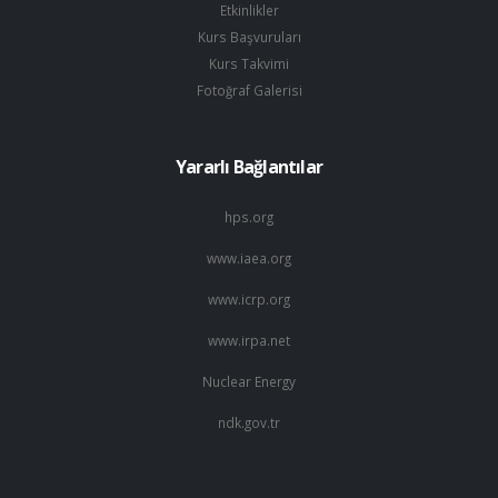
Etkinlikler
Kurs Başvuruları
Kurs Takvimi
Fotoğraf Galerisi
Yararlı Bağlantılar
hps.org
www.iaea.org
www.icrp.org
www.irpa.net
Nuclear Energy
ndk.gov.tr