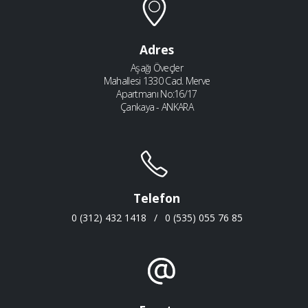
Adres
Aşağı Öveçler
Mahallesi 1330 Cad. Merve
Apartmanı No:16/17
Çankaya - ANKARA
Telefon
0 (312) 432 1418
/
0 (535) 055 76 85