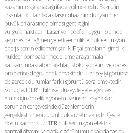
kazanımı sağlanacağı ifade edilmektedir. Bazı bilim
insanları kullanılacak
laser
cihazının dünyanın en
büyükleri arasında olması gerektiğini
vurgulamaktadır.
Laser
ve hedefleri uygun biçimde
seçilmesine rağmen yeterli verimlilikte nükleer füzyon
enerjisi temin edilememiştir.
NIF
çalışmalarını şimdilik
nükleer bombalar modelleme araştırmaları
kapsamındaki atom silahları stoku yönetimi ve idaresi
projelerine doğru odaklamaktadır. Her şey iyi görünse
de gerçek durumlar farklı görüntü sergilemektedir.
Sonuçta,
ITER
’in bilimsel düzeyde geleceğini test
etmek için öncelikle yönetim ve insan kaynakları
sorunları çerçevesinde düzenlemelerin
gerçekleştirilmesi zorunluluk arz etmektedir. Çevre
dostu karbonsuz
ITER
nükleer füzyon elektrik
santrali dizaynı şematik iç görünümü aşağıda taslak