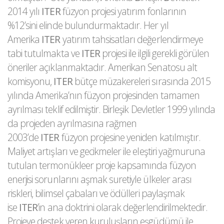
2014 yılı
ITER
füzyon projesi yatırım fonlarının
%12’sini elinde bulundurmaktadır. Her yıl
Amerika
ITER
yatırım tahsisatları değerlendirmeye
tabi tutulmakta ve
ITER
projesi ile ilgili gerekli görülen
öneriler açıklanmaktadır. Amerikan Senatosu alt
komisyonu,
ITER
bütçe müzakereleri sırasında 2015
yılında Amerika’nın füzyon projesinden tamamen
ayrılması teklif edilmiştir. Birleşik Devletler 1999 yılında
da projeden ayrılmasına rağmen
2003’de
ITER
füzyon projesine yeniden katılmıştır.
Maliyet artışları ve gecikmeler ile eleştiri yağmuruna
tutulan termonükleer proje kapsamında füzyon
enerjisi sorunlarını aşmak suretiyle ülkeler arası
riskleri, bilimsel çabaları ve ödülleri paylaşmak
ise
ITER
’in ana doktrini olarak değerlendirilmektedir.
Projeye destek veren kuruluşların eşgüdümü ile