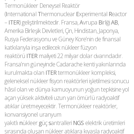
Termonükleer Deneysel Reaktör
(
I
nternational
T
hermonuclear
E
xperimental
R
eactor
–
ITER
) geliştirilmektedir. Fransa,
A
vrupa
B
irliği
AB
,
Amerika Birleşik Devletleri, Çin, Hindistan, Japonya,
Rusya Federasyonu ve Güney Kore’nin de finansal
katkılarıyla inşa edilecek nükleer füzyon
reaktörü
ITER
maliyeti 22 milyar dolar civarındadır.
Fransa’nın güneyinde Cadarache kenti yakınlarında
kurulmakta olan
ITER
termonükleer kompleksi,
geleneksel nükleer fisyon reaktörleri işletilmesi sonucu
hâsıl olan ve dünya kamuoyunun yoğun tepkisine yol
açan yüksek aktiviteli uzun yarı ömürlü radyoaktif
atıklar üretmeyecektir. Termonükleer reaktörler,
konvansiyonel uranyum
yakıtlı
n
ükleer
g
üç
s
antralleri
NGS
elektrik üretimleri
sırasında oluşan nükleer atıklara kıyasla radyoaktif