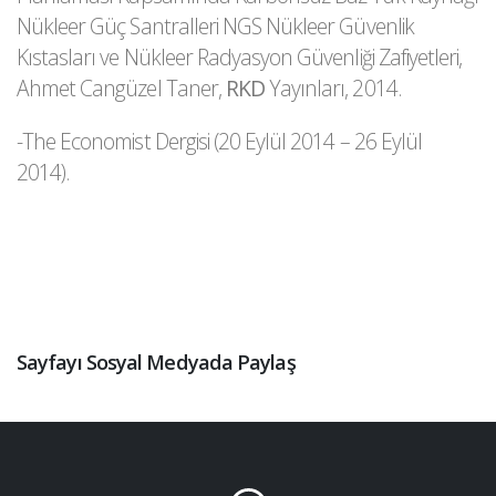
Nükleer Güç Santralleri NGS Nükleer Güvenlik
Kıstasları ve Nükleer Radyasyon Güvenliği Zafiyetleri,
Ahmet Cangüzel Taner,
RKD
Yayınları, 2014.
-The Economist Dergisi (20 Eylül 2014 – 26 Eylül
2014).
Sayfayı Sosyal Medyada Paylaş