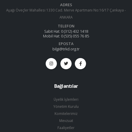
ADRES
Aşağı Öveçler Mahallesi 1330 Cad. Merve Apartmanı No:16/17 Çankaya -
ANKARA
TELEFON
Sabit Hat:
0 (312) 432 1418
Mobil Hat:
0 (535) 055 76 85
EPOSTA
bilgi@trkd.org.tr
Bağlantılar
Üyelik İşlemleri
Yönetim Kurulu
Komitelerimiz
Mevzuat
Faaliyetler