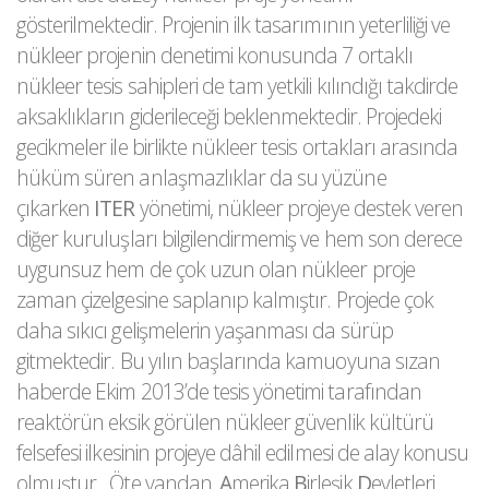
gösterilmektedir. Projenin ilk tasarımının yeterliliği ve
nükleer projenin denetimi konusunda 7 ortaklı
nükleer tesis sahipleri de tam yetkili kılındığı takdirde
aksaklıkların giderileceği beklenmektedir. Projedeki
gecikmeler ile birlikte nükleer tesis ortakları arasında
hüküm süren anlaşmazlıklar da su yüzüne
çıkarken
ITER
yönetimi, nükleer projeye destek veren
diğer kuruluşları bilgilendirmemiş ve hem son derece
uygunsuz hem de çok uzun olan nükleer proje
zaman çizelgesine saplanıp kalmıştır. Projede çok
daha sıkıcı gelişmelerin yaşanması da sürüp
gitmektedir. Bu yılın başlarında kamuoyuna sızan
haberde Ekim 2013’de tesis yönetimi tarafından
reaktörün eksik görülen nükleer güvenlik kültürü
felsefesi ilkesinin projeye dâhil edilmesi de alay konusu
olmuştur. Öte yandan,
A
merika
B
irleşik
D
evletleri