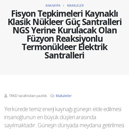
ANASAYFA
MAKALELER
Fisyon Tepkimeleri Kaynaklı
Klasik Nükleer Güç Santralleri
NGS Yerine Kurulacak Olan
Füzyon Reaksiyonlu
Termonükleer Elektrik
Santralleri
TRKD tarafından yazıldı.
Makaleler
Yerkürede temiz enerji kaynağı güneşin elde edilmesi
insanoğlunun en büyük düşleri arasında
sayılmaktadır. Güneşin dünyada meydana getirilmesi