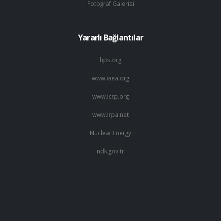
Fotoğraf Galerisi
Yararlı Bağlantılar
hps.org
www.iaea.org
www.icrp.org
www.irpa.net
Nuclear Energy
ndk.gov.tr