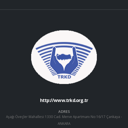
http://www.trkd.org.tr
ADRES
Aşağı Öveçler Mahallesi 1330 Cad. Merve Apartmanı No:16/17 Çankaya -
ANKARA