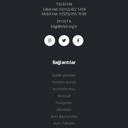
TELEFON
Sabit Hat:
0 (312) 432 1418
Mobil Hat:
0 (535) 055 76 85
EPOSTA
bilgi@trkd.org.tr
Bağlantılar
Üyelik İşlemleri
Yönetim Kurulu
Komitelerimiz
Mevzuat
Faaliyetler
Etkinlikler
Kurs Başvuruları
Kurs Takvimi