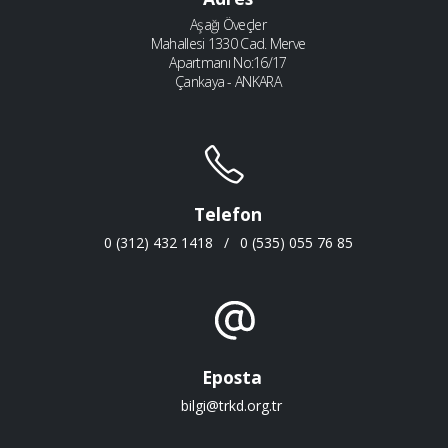
Aşağı Öveçler
Mahallesi 1330 Cad. Merve
Apartmanı No:16/17
Çankaya - ANKARA
Telefon
0 (312) 432 1418
/
0 (535) 055 76 85
Eposta
bilgi@trkd.org.tr