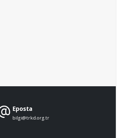
Eposta
bilgi@trkd.org.tr