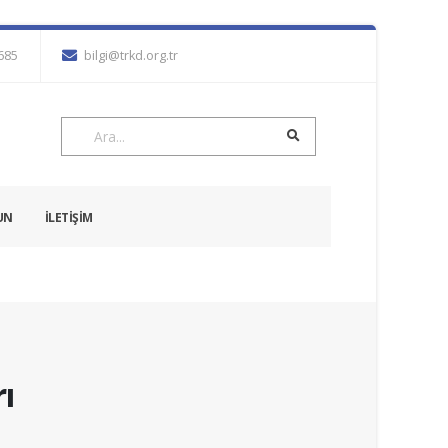
7685
bilgi@trkd.org.tr
UN
İLETİŞİM
ı