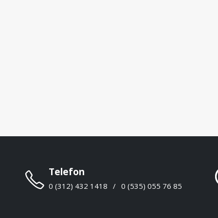
Telefon
0 (312) 432 1418
/
0 (535) 055 76 85