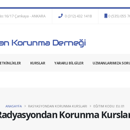
No:16/17 Çankaya - ANKARA
0 (312) 432 1418
0 (535) 055 
n Korunma Derneği
ETKİNLİKLER
KURSLAR
YARARLI BİLGİLER
UZMANLARIMIZA SOR
ANASAYFA
RASYASYONDAN KORUNMA KURSLARI
EĞITIM KODU: EU.01
Radyasyondan Korunma Kurslar