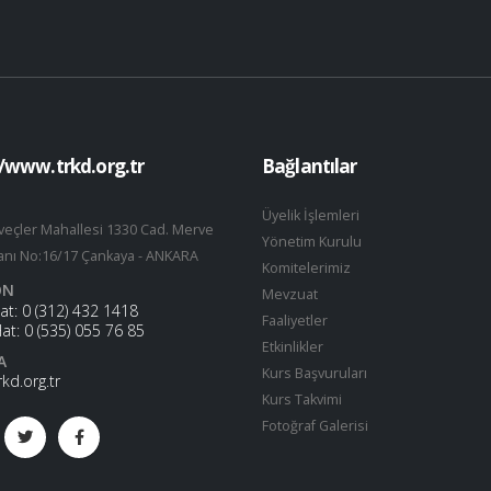
//www.trkd.org.tr
Bağlantılar
Üyelik İşlemleri
veçler Mahallesi 1330 Cad. Merve
Yönetim Kurulu
nı No:16/17 Çankaya - ANKARA
Komitelerimiz
ON
Mevzuat
Hat:
0 (312) 432 1418
Faaliyetler
Hat:
0 (535) 055 76 85
Etkinlikler
A
Kurs Başvuruları
rkd.org.tr
Kurs Takvimi
Fotoğraf Galerisi