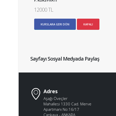
F. KURS FİYATI
12000 TL
KURSLARA GERI DÖN
KAPALI
Sayfayı Sosyal Medyada Paylaş
Adres
Aşağı Öveçler
Mahallesi 1330 Cad. Merve
Apartmanı No:16/17
Çankaya - ANKARA