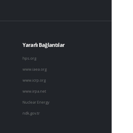
Yararlı Bağlantılar
hps.org
www.iaea.org
www.icrp.org
www.irpa.net
Nuclear Energy
ndk.gov.tr