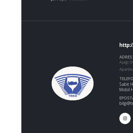
http:
ADRES
Aşağı Ö
Apartma
TELEF
Sabit 
Mobil 
EPOST
bilgi@t