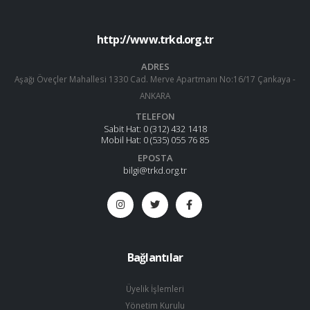
http://www.trkd.org.tr
ADRES
Aşağı Öveçler Mahallesi 1330 Cad. Merve Apartmanı No:16/17 Çankaya -
ANKARA
TELEFON
Sabit Hat:
0 (312) 432 1418
Mobil Hat:
0 (535) 055 76 85
EPOSTA
bilgi@trkd.org.tr
Bağlantılar
Üyelik İşlemleri
Yönetim Kurulu