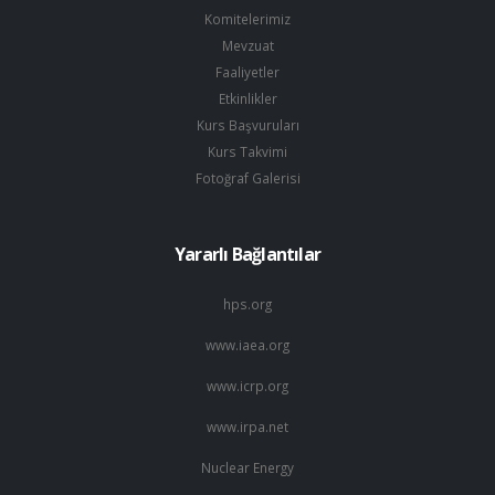
Komitelerimiz
Mevzuat
Faaliyetler
Etkinlikler
Kurs Başvuruları
Kurs Takvimi
Fotoğraf Galerisi
Yararlı Bağlantılar
hps.org
www.iaea.org
www.icrp.org
www.irpa.net
Nuclear Energy