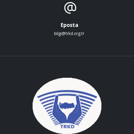
Eposta
bilgi@trkd.org.tr