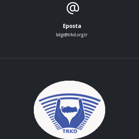
Eposta
bilgi@trkd.org.tr