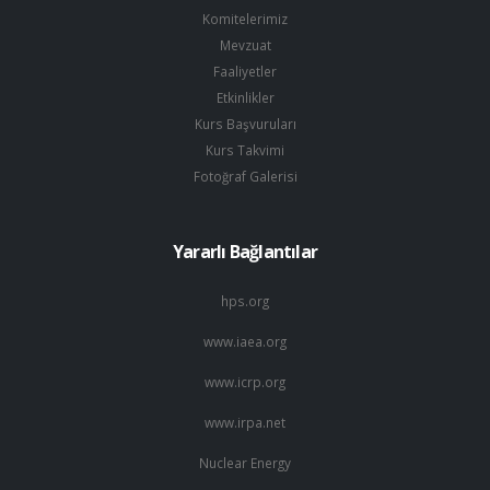
Komitelerimiz
Mevzuat
Faaliyetler
Etkinlikler
Kurs Başvuruları
Kurs Takvimi
Fotoğraf Galerisi
Yararlı Bağlantılar
hps.org
www.iaea.org
www.icrp.org
www.irpa.net
Nuclear Energy