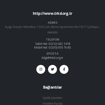
http://www.trkd.org.tr
ADRES
Aşağı Öveçler Mahallesi 1330 Cad. Merve Apartmanı No:16/17 Çankaya -
ANKARA
TELEFON
Sabit Hat:
0 (312) 432 1418
Mobil Hat:
0 (535) 055 76 85
EPOSTA
bilgi@trkd.org.tr
Bağlantılar
Üyelik İşlemleri
Yönetim Kurulu