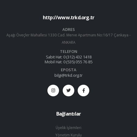
http://www.trkd.org.tr
ADRES
Aşağı Öveçler Mahallesi 1330 Cad. Merve Apartmanı No:16/17 Çankaya -
ANKARA
TELEFON
Sabit Hat:
0 (312) 432 1418
Mobil Hat:
0 (535) 055 76 85
EPOSTA
bilgi@trkd.org.tr
Bağlantılar
Üyelik İşlemleri
Yönetim Kurulu