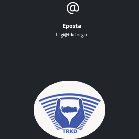
Eposta
bilgi@trkd.org.tr