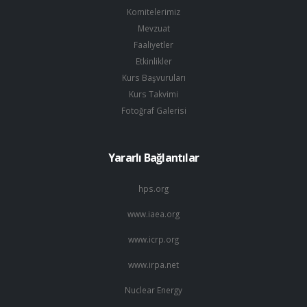
Komitelerimiz
Mevzuat
Faaliyetler
Etkinlikler
Kurs Başvuruları
Kurs Takvimi
Fotoğraf Galerisi
Yararlı Bağlantılar
hps.org
www.iaea.org
www.icrp.org
www.irpa.net
Nuclear Energy