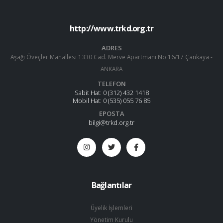
http://www.trkd.org.tr
ADRES
Aşağı Öveçler Mahallesi 1330 Cad. Merve Apartmanı No:16/17 Çankaya -
ANKARA
TELEFON
Sabit Hat:
0 (312) 432 1418
Mobil Hat:
0 (535) 055 76 85
EPOSTA
bilgi@trkd.org.tr
Bağlantılar
Üyelik İşlemleri
Yönetim Kurulu