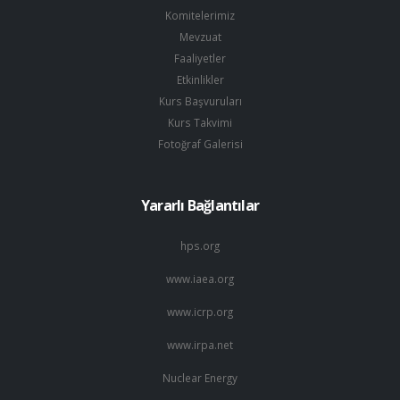
Komitelerimiz
Mevzuat
Faaliyetler
Etkinlikler
Kurs Başvuruları
Kurs Takvimi
Fotoğraf Galerisi
Yararlı Bağlantılar
hps.org
www.iaea.org
www.icrp.org
www.irpa.net
Nuclear Energy