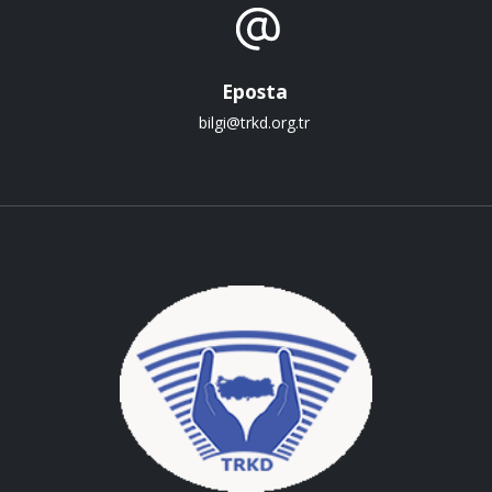
Eposta
bilgi@trkd.org.tr