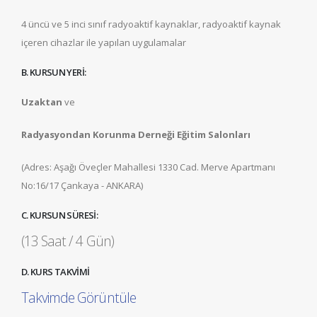
4 üncü ve 5 inci sınıf radyoaktif kaynaklar, radyoaktif kaynak
içeren cihazlar ile yapılan uygulamalar
B. KURSUN YERİ:
Uzaktan
ve
Radyasyondan Korunma Derneği Eğitim Salonları
(Adres: Aşağı Öveçler Mahallesi 1330 Cad. Merve Apartmanı
No:16/17 Çankaya - ANKARA)
C. KURSUN SÜRESİ:
(13 Saat / 4 Gün)
D. KURS TAKVİMİ
Takvimde Görüntüle